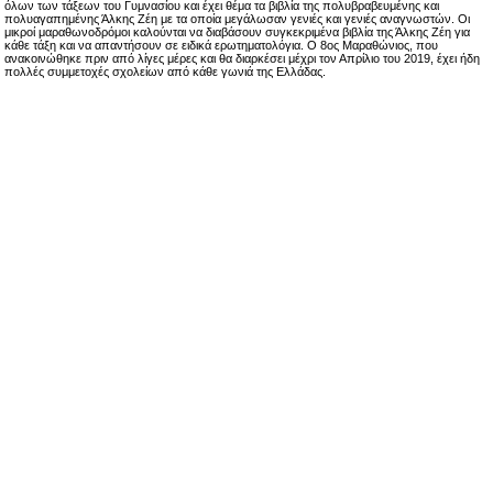
όλων των τάξεων του Γυμνασίου και έχει θέμα τα βιβλία της πολυβραβευμένης και
πολυαγαπημένης Άλκης Ζέη με τα οποία μεγάλωσαν γενιές και γενιές αναγνωστών. Οι
μικροί μαραθωνοδρόμοι καλούνται να διαβάσουν συγκεκριμένα βιβλία της Άλκης Ζέη για
κάθε τάξη και να απαντήσουν σε ειδικά ερωτηματολόγια. Ο 8ος Μαραθώνιος, που
ανακοινώθηκε πριν από λίγες μέρες και θα διαρκέσει μέχρι τον Απρίλιο του 2019, έχει ήδη
πολλές συμμετοχές σχολείων από κάθε γωνιά της Ελλάδας.