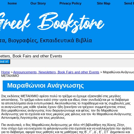
home
Our Story
Privacy Policy
Site Map
Send 
Home
>
Announcements, Newsletters, Book Fairs and other Events
> Μαραθώνιοι Ανάγνω
ΜΕΤΑΙΧΜΙΟ
Μαραθώνιοι Ανάγνωσης
Στις εκδόσεις ΜΕΤΑΙΧΜΙΟ αρέσει πολύ το τρέξιμο κι έχουμε εξασκηθεί στις μεγάλες
αποστάσεις. Το τρέξιμο κάνει καλό στην υγεία και ιδίως όταν συνδυάζεται με το διάβασμα
τα αποτελέσματα είναι εντυπωσιακά. Ακολουθώντας το παράδειγμα και τις συμβουλές μας
οι αναγνώστες μας κάθε ηλικίας έχουν ήδη ξεκινήσει να τρέχουν συμμετέχοντας στους
δύο μαραθώνιους ανάγνωσης που διοργανώνουμε και φέτος: τον 8ο Μαραθώνιο
Ανάγνωσης για τα σχολεία και τους μικρούς μας φίλους και τον 4ο Μαραθώνιο Ανάγνωσης
Αστυνομικής Λογοτεχνίας για τους μεγάλους.
Πιο αναλυτικά, ο 8ος Μαραθώνιος Ανάγνωσης με τίτλο «Η βιβλιοθήκη της Άλκης Ζέη»,
που στόχο έχει να ενισχύσει τη φιλαναγνωσία στα σχολεία και να καλλιεργήσει την αγάπη
για το διάβασμα, αφορά τους μαθητές και τις μαθήτριες της Β΄, Γ΄, Δ΄, Ε΄, ΣΤ΄ Δημοτικού και