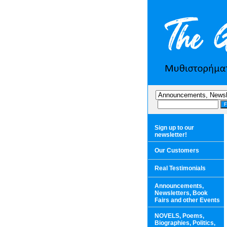
Sign up to our
newsletter!
Our Customers
Real Testimonials
Announcements,
Newsletters, Book
Fairs and other Events
NOVELS, Poems,
Biographies, Politics,