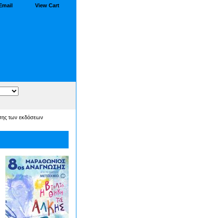
Email
View Cart
σης των εκδόσεων