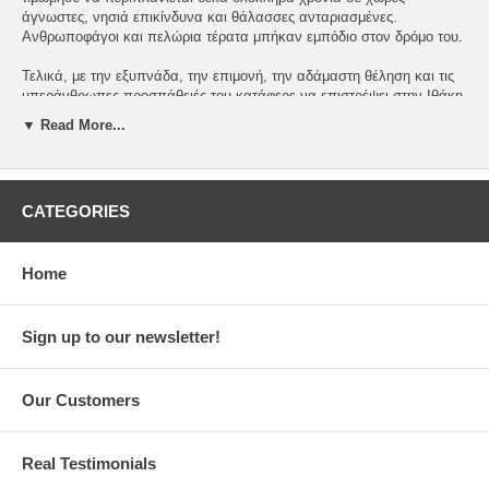
άγνωστες, νησιά επικίνδυνα και θάλασσες ανταριασμένες.
Ανθρωποφάγοι και πελώρια τέρατα μπήκαν εμπόδιο στον δρόμο του.
Τελικά, με την εξυπνάδα, την επιμονή, την αδάμαστη θέληση και τις
υπεράνθρωπες προσπάθειές του κατάφερε να επιστρέψει στην Ιθάκη.
▼ Read More...
Τις ατέλειωτες περιπέτειές του και την τιτάνια προσπάθειά του μας
περιγράφει ο μεγάλος ποιητής της αρχαιότητας, ο Όμηρος, στο
θαυμαστό έργο του Οδύσσεια.
CATEGORIES
By Aristeidis Karavias. 56 pages. Hard cover. 23 x 28 cm. Imported.
In Greek. Livanis publications.
ISBN: 978-960-14-3396-7
Home
Sign up to our newsletter!
Our Customers
Real Testimonials