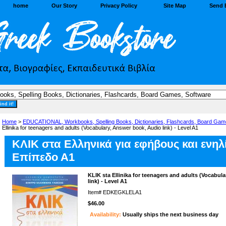
home
Our Story
Privacy Policy
Site Map
Send 
Home
>
EDUCATIONAL, Workbooks, Spelling Books, Dictionaries, Flashcards, Board Gam
Ellinika for teenagers and adults (Vocabulary, Answer book, Audio link) - Level A1
ΚΛΙΚ στα Ελληνικά για εφήβους και ενηλί
Επίπεδο Α1
KLIK sta Ellinika for teenagers and adults (Vocabul
link) - Level A1
Item#
EDKEGKLELA1
$46.00
Availability:
Usually ships the next business day