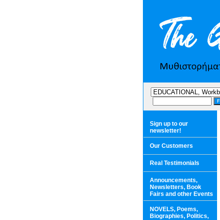
Sign up to our
newsletter!
Our Customers
Real Testimonials
Announcements,
Newsletters, Book
Fairs and other Events
NOVELS, Poems,
Biographies, Politics,