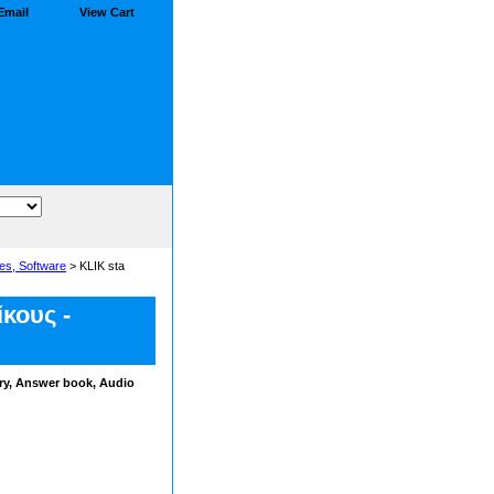
Email
View Cart
es, Software
> KLIK sta
κους -
ary, Answer book, Audio