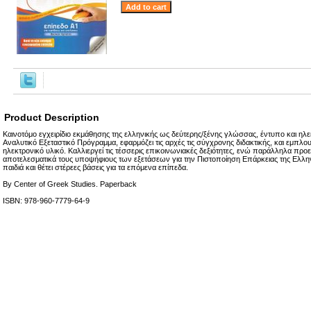
Product Description
Καινοτόμο εγχειρίδιο εκμάθησης της ελληνικής ως δεύτερης/ξένης γλώσσας, έντυπο και ηλε
Αναλυτικό Εξεταστικό Πρόγραμμα, εφαρμόζει τις αρχές τις σύγχρονης διδακτικής, και εμπλου
ηλεκτρονικό υλικό. Καλλιεργεί τις τέσσερις επικοινωνιακές δεξιότητες, ενώ παράλληλα προετ
αποτελεσματικά τους υποψήφιους των εξετάσεων για την Πιστοποίηση Επάρκειας της Ελλην
παιδιά και θέτει στέρεες βάσεις για τα επόμενα επίπεδα.
By Center of Greek Studies. Paperback
ISBN: 978-960-7779-64-9