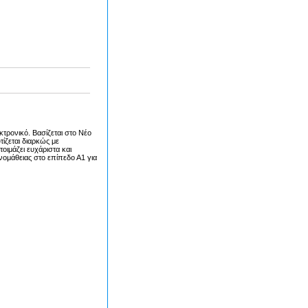
κτρονικό. Βασίζεται στο Νέο
τίζεται διαρκώς με
οιμάζει ευχάριστα και
ομάθειας στο επίπεδο Α1 για