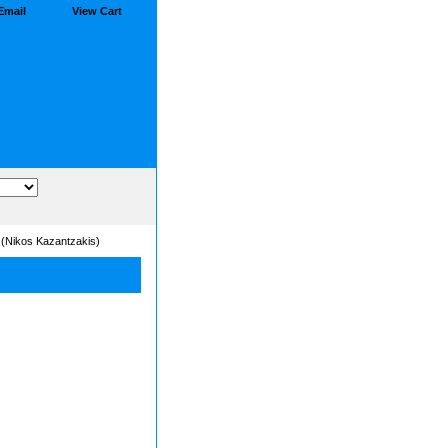
Email
View Cart
 (Nikos Kazantzakis)