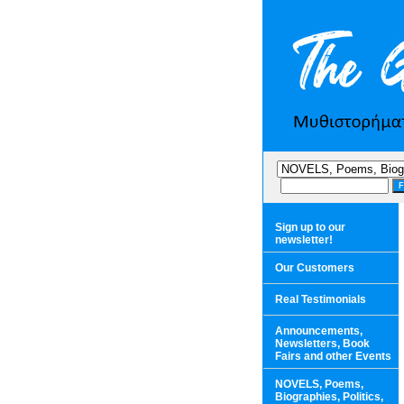
Sign up to our
newsletter!
Our Customers
Real Testimonials
Announcements,
Newsletters, Book
Fairs and other Events
NOVELS, Poems,
Biographies, Politics,