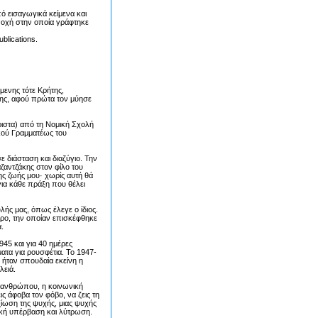
ό εισαγωγικά κείμενα και
εποχή στην οποία γράφτηκε
blications.
μενης τότε Κρήτης,
λης, αφού πρώτα τον μύησε
άριστα) από τη Νομική Σχολή
κού Γραμματέως του
 διάσταση και διαζύγιο. Την
ζαντζάκης στον φίλο του
ης ζωής μου· χωρίς αυτή θά
για κάθε πράξη που θέλει
λής μας, όπως έλεγε ο ίδιος.
ρο, την οποίαν επισκέφθηκε
.
945 και για 40 ημέρες
ατα για ρουσφέτια. Το 1947-
 ήταν σπουδαία εκείνη η
λειά.
υ ανθρώπου, η κοινωνική
ις άφοβα τον φόβο, να ζεις τη
ξίωση της ψυχής, μιας ψυχής
ική υπέρβαση και λύτρωση.