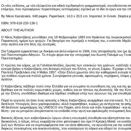
Οι νέες εκδόσεις, με νέα εξώφυλλα και ειδικά σχεδιασμένη γραμματοσειρά, συνοδεύονται απ
επίμετρο, που προσφέρουν περισσότερες λεπτομέρειες σχετικά με το ίδιο το έργο και την 
By Nikos Kazatzakis. 648 pages. Paperback. 14,0 x 20,5 cm. Imported. In Greek. Dioptra pu
ISBN: 978-618-220-138-1
ABOUT THE AUTHOR
Ο Νίκος Καζαντζάκης γεννήθηκε στις 18 Φεβρουαρίου 1883 στο Ηράκλειο της τουρκοκρατού
Παρασκευή, ημέρα των ψυχών. Για δικηγόρο τον προόριζε ο πατέρας του, ο καπετάν Μιχά
στην αγάπη και στο δέος της λευτεριάς.
Στα Γράμματα εμφανίστηκε με δοκίμια και άλλα κείμενα το 1906, έτος αποφοίτησής του (με 
τού Πανεπιστημίου Αθηνών. Το πτυχίο φέρει και την υπογραφή του Κωστή Παλαμά ως Γενι
Πανεπιστημίου.
Ο πρώτος του γάμος, με τη Γαλάτεια Αλεξίου, έρωτας των νεανικών του χρόνων, κατέληξε σε
ευτυχία βρήκε ο Καζαντζάκης στη δεύτερη σύζυγό του Ελένη, το γένος Σαμίου. Έγραψε ο Κα
Παντελή Πρεβελάκη στις 4 Μαΐου 1957: «Στην Ελένη χρωστώ όλη την καθημερινή ευτυχία τ
’χα πεθάνει τώρα και πολλά χρόνια. Συντρόφισσα γενναία, αφοσιωμένη, περήφανη, έτοιμη 
αγάπη».
Ο Καζαντζάκης ταξίδεψε πολύ στην Ελλάδα για να γνωρίσει τη συνείδηση της γης και της φυ
Βρέθηκε και σε πολλές ευρωπαϊκές χώρες, καθώς και σε τόπους της Ανατολής. Με την Κύπ
με την Ελένη, συνδέθηκε ιδιαίτερα και τάχθηκε σταθερά υπέρ των αγώνων της για ελευθερία
Παρά το γεγονός ότι ήταν ένας ασκητής ο Νίκος Καζαντζάκης αναμίχθηκε και στα κοινά. Το 1
διετέλεσε Υπουργός άνευ χαρτοφυλακίου, αλλά παραιτήθηκε, κυρίως μη αντέχοντας τα αιτήμ
48 διετέλεσε τμηματάρχης της UNESCO στο Παρίσι, από όπου και πάλι παραιτήθηκε –και ας
θέση– για να μπορέσει απερίσπαστα να επιδοθεί στην αγνή και αφιλόκερδη πνευματική δου
Βασικός άξονας των καζαντζακικών έργων είναι η εσωτερική ελευθερία και αξιοπρέπεια το
δικαιοσύνη, η τόλμη, όπως εκφράζεται στον φιλοσοφικό του όρο Η Κρητική Ματιά: να κοιτάζε
ζωή των θνητών και να συμπεριφέρεσαι σαν να είσαι αθάνατος, να αγωνίζεσαι για την κατα
διαρκώς πεινασμένης και ανικανοποίητης, που κατατρώγει τη σάρκα και οδηγεί σε πνευματ