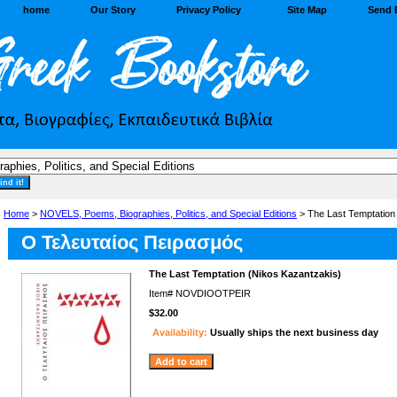
home
Our Story
Privacy Policy
Site Map
Send 
Home
>
NOVELS, Poems, Biographies, Politics, and Special Editions
> The Last Temptation
Ο Τελευταίος Πειρασμός
The Last Temptation (Nikos Kazantzakis)
Item#
NOVDIOOTPEIR
$32.00
Availability:
Usually ships the next business day