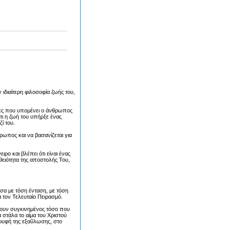
 ιδιαίτερη φιλοσοφία ζωής του,
ίες που υπομένει ο άνθρωπος
ότι η ζωή του υπήρξε ένας
ί του.
ωπος και να βασανίζεται για
ιρο και βλέπει ότι είναι ένας
θειότητα της αποστολής Του,
σα με τόση ένταση, με τόση
α τον Τελευταίο Πειρασμό.
μουν συγκινημένος τόσο που
 στάλα το αίμα του Χριστού
κορυφή της εξαΰλωσης, στο