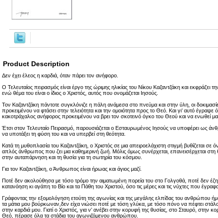
Product Description
Δεν έχει έλεος η καρδιά, όταν πάρει τον ανήφορο.
Ο Τελευταίος πειρασμός είναι έργο της ώριμης ηλικίας του Νίκου Καζαντζάκη και εκφράζει την
ενώ θέμα του είναι ο ίδιος ο Χριστός, αυτός που ονομάζεται Ιησούς.
Τον Καζαντζάκη πάντοτε συγκλόνιζε η πάλη ανάμεσα στο πνεύμα και στην ύλη, οι δοκιμασ
προκειμένου να φτάσει στην τελειότητα και την ομοιότητα προς το Θεό. Και γι’ αυτό έγραψε 
κακοτράχαλος ανήφορος προκειμένου να βρει τον σκοτεινό όγκο του Θεού και να ενωθεί μαζ
Έτσι στον Τελευταίο Πειρασμό, παρουσιάζεται ο Εσταυρωμένος Ιησούς να υποφέρει ως άνθρ
να υποτάξει τη φύση του και να υπερβεί στη θεότητα.
Κατά τη μυθοπλασία του Καζαντζάκη, ο Χριστός σε μια απειροελάχιστη στιγμή βυθίζεται σε όνε
απλός άνθρωπος που ζει μια καθημερινή ζωή. Μόλις όμως συνέρχεται, επανεισέρχεται στη 
στην αυταπάρνηση και τη θυσία για τη σωτηρία του κόσμου.
Για τον Καζαντζάκη, ο Άνθρωπος είναι ήρωας και άγιος μαζί.
Ποτέ δεν ακολούθησα με τόσο τρόμο την αιματωμένη πορεία του στο Γολγοθά, ποτέ δεν έζη
κατανόηση κι αγάπη το Βίο και τα Πάθη του Χριστού, όσο τις μέρες και τις νύχτες που έγραφ
Γράφοντας την εξομολόγηση ετούτη της αγωνίας και της μεγάλης ελπίδας του ανθρώπου ή
τα μάτια μου βούρκωναν,δεν είχα νιώσει ποτέ με τόση γλύκα, με τόσο πόνο να πέφτει στάλα
στην καρδιά μου. Γιατί ο Χριστός, για ν’ ανέβει στην κορυφή της θυσίας, στο Σταυρό, στην 
Θεό, πέρασε όλα τα στάδια του αγωνιζόμενου ανθρώπου.