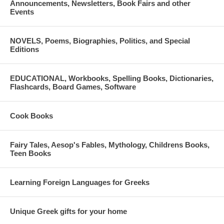
Announcements, Newsletters, Book Fairs and other
spiritual discernment. He served in the skete of Kafsokalyvia. He
Events
became known through his role as spiritual father and he was sainted
in 2013.
NOVELS, Poems, Biographies, Politics, and Special
Editions
EDUCATIONAL, Workbooks, Spelling Books, Dictionaries,
Flashcards, Board Games, Software
Cook Books
Fairy Tales, Aesop's Fables, Mythology, Childrens Books,
Teen Books
Learning Foreign Languages for Greeks
Unique Greek gifts for your home