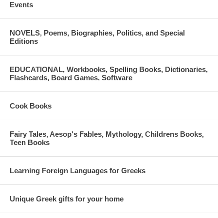
Events
περιγράφουν με γλαφυρό τρόπο και συγκινητικά λόγια. Τίποτα δεν
μπορεί πια να κρύψει την αλήθεια που για εκατό χρόνια
διαστρεβλώνουν οι Τούρκοι. Η πυρπόληση και η καταστροφή της
NOVELS, Poems, Biographies, Politics, and Special
Σμύρνης δεν ήταν τυχαίο γεγονός αλλά εσκεμμένη ενέργεια
Editions
προκειμένου οι Έλληνες της Σμύρνης να οδηγηθούν μακριά από την
προαιώνια εστία τους.
EDUCATIONAL, Workbooks, Spelling Books, Dictionaries,
Το χρονικό της πυρπόλησης της Σμύρνης όπως δε γράφτηκε ποτέ
Flashcards, Board Games, Software
μέχρι σήμερα.
By Thanos Kondilis. 248 pages. Paperback. 16 X 24 cm. Imported. In
Greek. Psichogios publications.
Cook Books
ISBN: 978-618-01-4677-6
Fairy Tales, Aesop's Fables, Mythology, Childrens Books,
Teen Books
Learning Foreign Languages for Greeks
Unique Greek gifts for your home