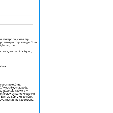
αι αγιάτρευτα, έκανε την
ρη ευκαιρία στην ευτυχία. Ένα
ξιδιώτες του.
 κι ενός τόπου ολόκληρου,
tions.
νευσμένα από την
ελλήνιους διαγωνισμούς.
 τελευταία χρόνια την
πωλήσεων σε κατασκευαστική
Έχει μια κόρη, και το χόμπι
τα αγαπημένα της χρυσόψαρα.