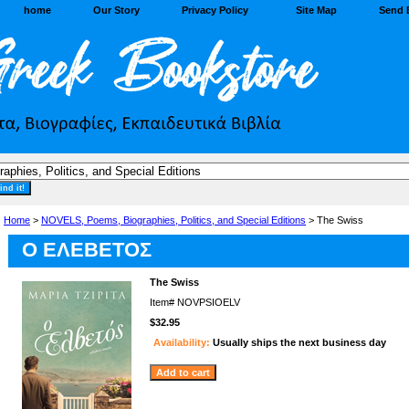
home
Our Story
Privacy Policy
Site Map
Send 
Home
>
NOVELS, Poems, Biographies, Politics, and Special Editions
> The Swiss
Ο ΕΛΕΒΕΤΟΣ
The Swiss
Item#
NOVPSIOELV
$32.95
Availability:
Usually ships the next business day