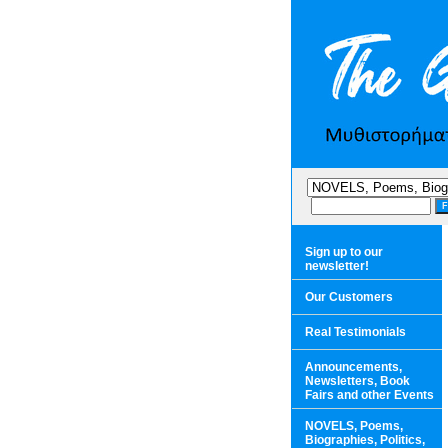
Sign up to our
newsletter!
Our Customers
Real Testimonials
Announcements,
Newsletters, Book
Fairs and other Events
NOVELS, Poems,
Biographies, Politics,