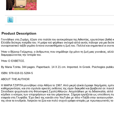
Product Description
Γεννήθηκε στη Ζυρίχη, έζησε στο παλάτι του αυτοκράτορα της Αιθιοπίας, ερωτεύτηκε βαθιά κ
Ελλάδα δεύτερη πατρίδα του. Η μοίρα τού φέρθηκε σκληρά αλλά αυτός πάλεψε για μια δεύτε
συναρπαστικό ταξίδι γεμάτο έντονα συναισθήματα η ζωή του. Πολλοί και σημαντικοί οι συντα
Ήταν ο Βέρνερ Γκέρμπερ, ο άνθρωπος που σημάδεψε όχι μόνο τη ζωή μιας γυναίκας, αλλά
διαμορφώνοντας την Ιστορία του.
Ήταν Ο ΕΛΒΕΤΟΣ.
By Maria Tzirita. 344 pages. Paperback. 14 X 21 cm. Imported. In Greek. Psichogios publica
ISBN: 978-618-01-5284-5
ABOUT THE AUTHOR
Η ΜΑΡΙΑ ΤΖΙΡΙΤΑ γεννήθηκε στην Αθήνα το 1967. Από μικρή ηλικία έγραφε διηγήματα, εμπ
καθημερινότητα, και στο σχολείο αρκετές εκθέσεις της είχαν διακριθεί και βραβευτεί σε παν
Σπούδασε ψυχολογία στη Φιλοσοφική Σχολή Αθηνών. Ασχολήθηκε με τη διδασκαλία, αλλά τα
κέρδισε ο κόσμος των επιχειρήσεων και του μάρκετινγκ. Σήμερα εργάζεται ως υπεύθυνη 
εταιρεία στη Γλυφάδα. Έχει δικό της κανάλι στο YouTube με τίτλο «Ταξίδι στην αυτογνωσία». 
της είναι τα ενυδρεία. Λατρεύει τα ζώα και πολύ συχνά γράφει ιστορίες με πρωταγωνιστές 